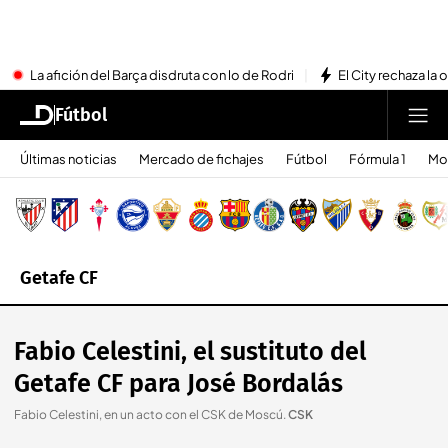
La afición del Barça disdruta con lo de Rodri
El City rechaza la 
Fútbol
Últimas noticias
Mercado de fichajes
Fútbol
Fórmula 1
Mo
Getafe CF
Fabio Celestini, el sustituto del
Getafe CF para José Bordalás
Fabio Celestini, en un acto con el CSK de Moscú
.
CSK