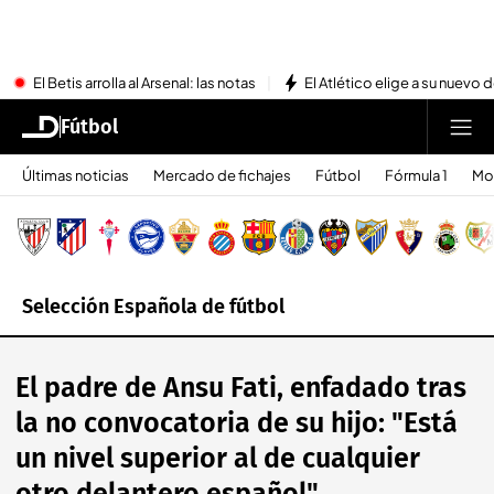
El Betis arrolla al Arsenal: las notas
El Atlético elige a su nuevo 
Fútbol
Últimas noticias
Mercado de fichajes
Fútbol
Fórmula 1
Mo
Selección Española de fútbol
El padre de Ansu Fati, enfadado tras
la no convocatoria de su hijo: "Está
un nivel superior al de cualquier