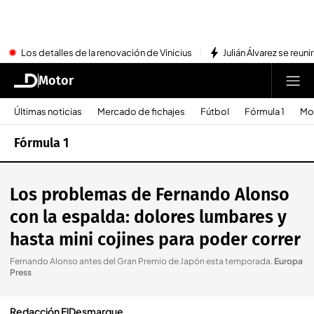
Los detalles de la renovación de Vinicius
Julián Álvarez se reu
Motor
Últimas noticias
Mercado de fichajes
Fútbol
Fórmula 1
Mo
Fórmula 1
Los problemas de Fernando Alonso
con la espalda: dolores lumbares y
hasta mini cojines para poder correr
Fernando Alonso antes del Gran Premio de Japón esta temporada
.
Europa
Press
Redacción ElDesmarque