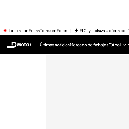
Locura con Ferran Torres en Foios
El City rechaza la oferta por 
Motor
Últimas noticias
Mercado de fichajes
Fútbol