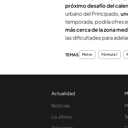
próximo desafío del cale
urbano del Principado,
un
temporada, podría ofrecer
más cerca de la zona med
las dificultades para adela
TEMAS
Motor
Fórmula 1
Actualidad
M
Noticias
M
Lo último
T
Televisión
C