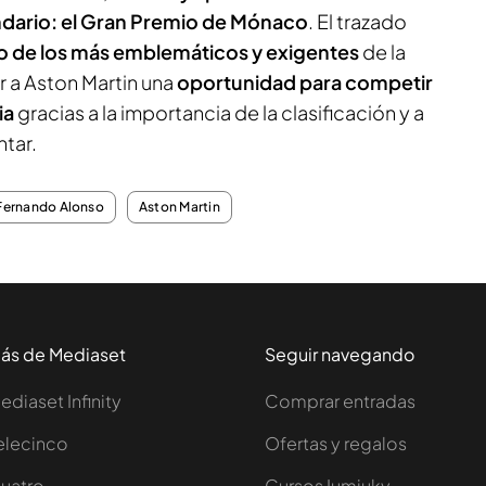
ndario: el Gran Premio de Mónaco
. El trazado
o de los más emblemáticos y exigentes
de la
 a Aston Martin una
oportunidad para competir
ia
gracias a la importancia de la clasificación y a
ntar.
Fernando Alonso
Aston Martin
ás de Mediaset
Seguir navegando
ediaset Infinity
Comprar entradas
elecinco
Ofertas y regalos
uatro
Cursos Iumiuky