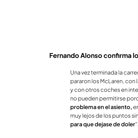
Fernando Alonso confirma l
Una vez terminada la carre
pararon los McLaren, con 
y con otros coches en int
no pueden permitirse porq
problema en el asiento,
e
muy lejos de los puntos sin
para que dejase de doler
"