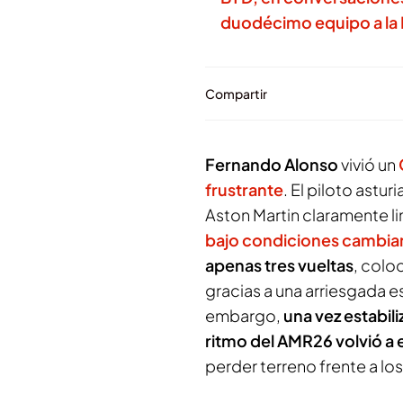
duodécimo equipo a la 
Compartir
Fernando Alonso
vivió un
frustrante
. El piloto astu
Aston Martin claramente l
bajo condiciones cambia
apenas tres vueltas
, col
gracias a una arriesgada 
embargo,
una vez estabiliz
ritmo del AMR26 volvió a 
perder terreno frente a l