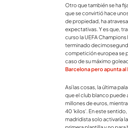
Otro que también se ha fij
que se convirtió hace unos
de propiedad, ha atraves
expectativas. Y es que, tr
curso la UEFA Champions 
terminado decimosegundos
competición europea se pre
caso de su máximo golea
Barcelona
pero apunta al
Así las cosas, la última pal
que el club blanco puede 
millones de euros, mientra
40 'kilos'. En este sentido
madridista solo activaría 
primera plantilla y no par