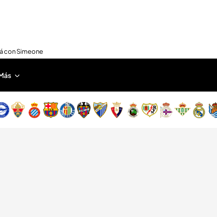
nirá con Simeone
Más