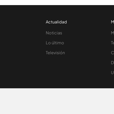
Actualidad
M
Noticias
M
Lo último
T
Televisión
C
D
U