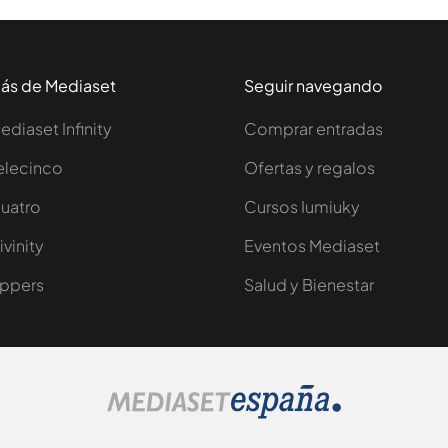
ás de Mediaset
Seguir navegando
ediaset Infinity
Comprar entradas
elecinco
Ofertas y regalos
uatro
Cursos Iumiuky
ivinity
Eventos Mediaset
ppers
Salud y Bienestar