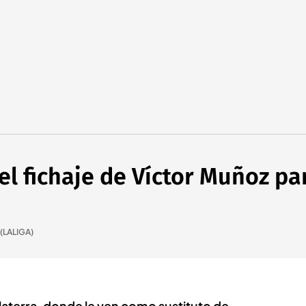
el fichaje de Víctor Muñoz pa
 (LALIGA)
laterra, donde le ven como sustituto de