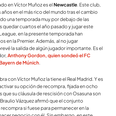
ado en Víctor Muñoz es el
Newcastle
. Este club,
 años en el más rico del mundo tras el cambio
ado una temporada muy por debajo de las
as quedar cuartos el año pasado y jugar este
League, en la presente temporada han
 en la Premier. Además, al no jugar
vé la salida de algún jugador importante. Es el
dor,
Anthony Gordon
, quien sondeó el
FC
Bayern de Múnich
.
abra con Víctor Muñoz la tiene el Real Madrid. Y es
activar su opción de recompra, fijada en ocho
s que su cláusula de rescisión con Osasuna son
, Braulio Vázquez afirmó que el conjunto
la recompra si fuese para permanecer en la
a hacer negocio con él. Sin embargo, en este