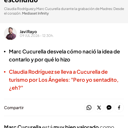
escondido"
Claudia Rodríguez y Marc Cucurella durante la grabación de Madres: Desde
el corazón
.
Mediaset Infinity
Javi Rayo
09 JUL 2026 - 12:30h.
Marc Cucurella desvela cómo nació la idea de
contarlo y por qué lo hizo
Claudia Rodríguez se lleva a Cucurella de
turismo por Los Ángeles: "Pero yo sentadito,
¿eh?"
Compartir
Marc Cucurella
está
muy bien valorado
como