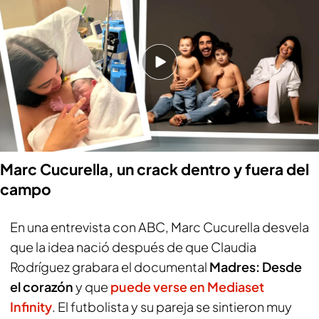
PUEDE INTERESARTE
El polémico gol anulado a Cucurella en el España -
Austria
El vacile de Cucurella a Grimaldo tras su fichaje por
el Atlético: "Espero que no coja una casa cerca"
Marc Cucurella, un crack dentro y fuera del
campo
En una entrevista con
ABC
, Marc Cucurella desvela
que la idea nació después de que Claudia
Rodríguez grabara el documental
Madres: Desde
el corazón
y que
puede verse en Mediaset
Infinity
. El futbolista y su pareja se sintieron muy