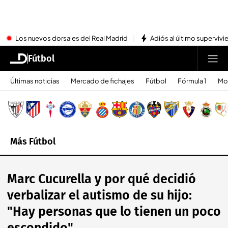
Los nuevos dorsales del Real Madrid
Adiós al último superviv
Fútbol
Últimas noticias
Mercado de fichajes
Fútbol
Fórmula 1
Mo
Más Fútbol
Marc Cucurella y por qué decidió
verbalizar el autismo de su hijo:
"Hay personas que lo tienen un poco