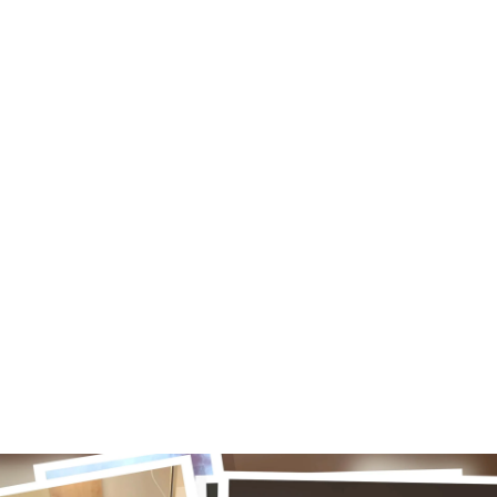
Claudia Rodríguez, pareja de Cucurella, sobre cómo es su vida con 25 años
y tres hijos