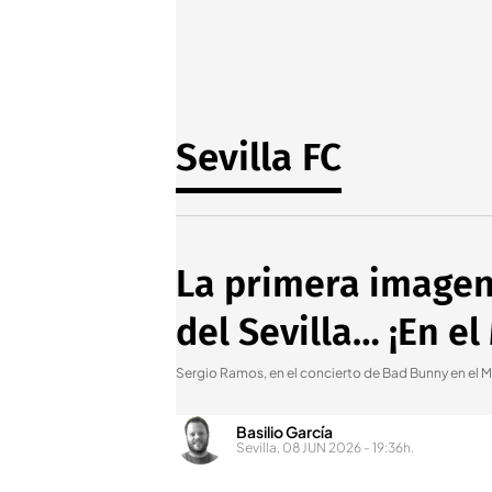
Sevilla FC
La primera imagen
del Sevilla… ¡En e
Sergio Ramos, en el concierto de Bad Bunny en el 
Basilio García
Sevilla, 08 JUN 2026 - 19:36h.