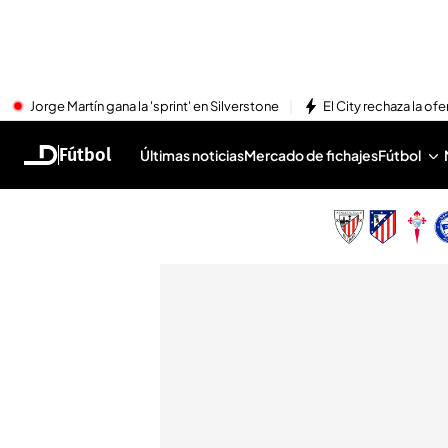
Jorge Martín gana la 'sprint' en Silverstone
El City rechaza la ofe
Fútbol
Últimas noticias
Mercado de fichajes
Fútbol