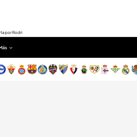
rta por Rodri
Más