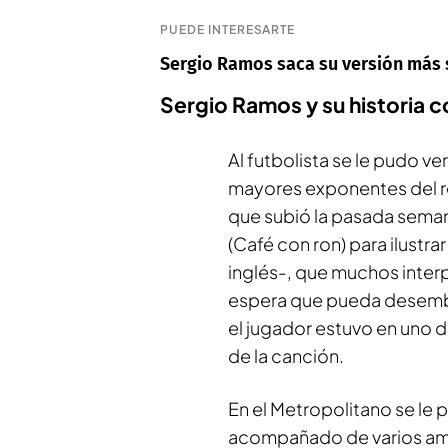
PUEDE INTERESARTE
Sergio Ramos saca su versión más se
Sergio Ramos y su historia 
Al futbolista se le pudo ve
mayores exponentes del re
que subió la pasada seman
(Café con ron) para ilustr
inglés-, que muchos inter
espera que pueda desemba
el jugador estuvo en uno 
de la canción.
En el Metropolitano se le 
acompañado de varios amig