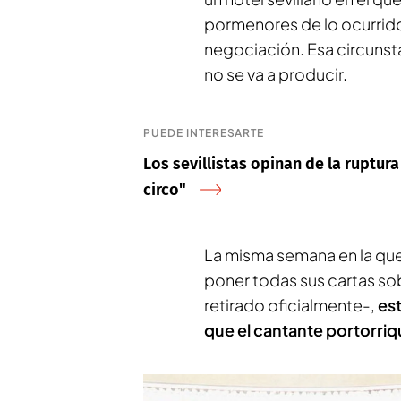
pormenores de lo ocurrido
negociación. Esa circunsta
no se va a producir.
PUEDE INTERESARTE
Los sevillistas opinan de la ruptur
circo"
La misma semana en la que
poner todas sus cartas sob
retirado oficialmente-,
es
que el cantante portorri