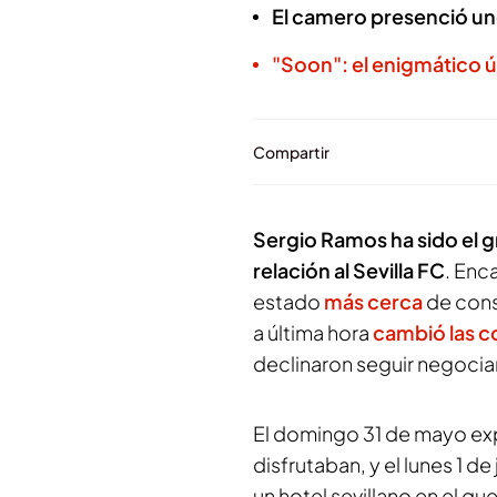
El camero presenció un
"Soon": el enigmático 
Compartir
Sergio Ramos ha sido el g
relación al Sevilla FC
. Enc
estado
más cerca
de cons
a última hora
cambió las c
declinaron seguir negoci
El domingo 31 de mayo exp
disfrutaban, y el lunes 1 d
un hotel sevillano en el qu