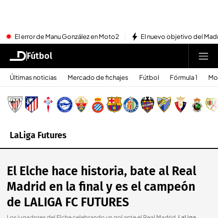
El error de Manu González en Moto2
El nuevo objetivo del Mad
Fútbol
Últimas noticias
Mercado de fichajes
Fútbol
Fórmula 1
Mo
LaLiga Futures
El Elche hace historia, bate al Real
Madrid en la final y es el campeón
de LALIGA FC FUTURES
Los jugadores del Elche celebrando un gol ante el Real Madrid
.
LaLiga