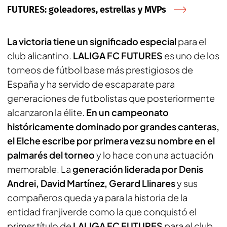
FUTURES: goleadores, estrellas y MVPs
La victoria tiene un significado especial
para el
club alicantino.
LALIGA FC FUTURES
es uno de los
torneos de fútbol base más prestigiosos de
España y ha servido de escaparate para
generaciones de futbolistas que posteriormente
alcanzaron la élite.
En un campeonato
históricamente dominado por grandes canteras,
el Elche escribe por primera vez su nombre en el
palmarés del torneo
y lo hace con una actuación
memorable. La
generación liderada por Denis
Andrei, David Martínez, Gerard Llinares
y sus
compañeros queda ya para la historia de la
entidad franjiverde como la que conquistó el
primer título de
LALIGA FC FUTURES
para el club.