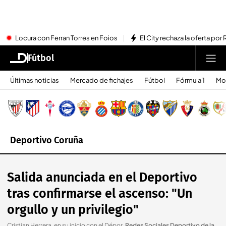
Locura con Ferran Torres en Foios
El City rechaza la oferta por 
Fútbol
Últimas noticias
Mercado de fichajes
Fútbol
Fórmula 1
Mo
Deportivo Coruña
Salida anunciada en el Deportivo
tras confirmarse el ascenso: "Un
orgullo y un privilegio"
Cristian Herrera, en su inicio con el Dépor
.
Redes Sociales Deportivo de la