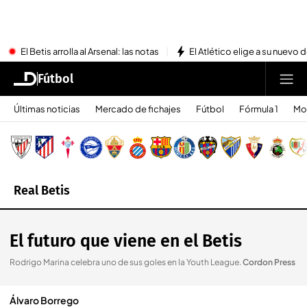
El Betis arrolla al Arsenal: las notas
El Atlético elige a su nuevo 
Fútbol
Últimas noticias
Mercado de fichajes
Fútbol
Fórmula 1
Mo
Real Betis
El futuro que viene en el Betis
Rodrigo Marina celebra uno de sus goles en la Youth League
.
Cordon Press
Álvaro Borrego