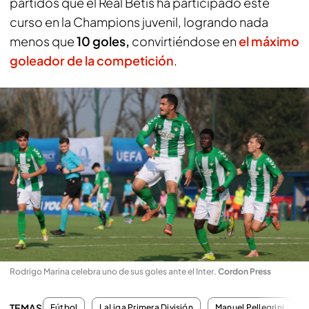
partidos que el Real Betis ha participado este
curso en la Champions juvenil, logrando nada
menos que
10 goles,
convirtiéndose en
el máximo
goleador de la competición
.
Rodrigo Marina celebra uno de sus goles ante el Inter
.
Cordon Press
TEMAS
Fútbol
LaLiga Primera División
Manuel Pellegrini