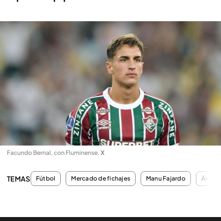
Facundo Bernal, con Fluminense
.
X
TEMAS
Fútbol
Mercado de fichajes
Manu Fajardo
Ángel 