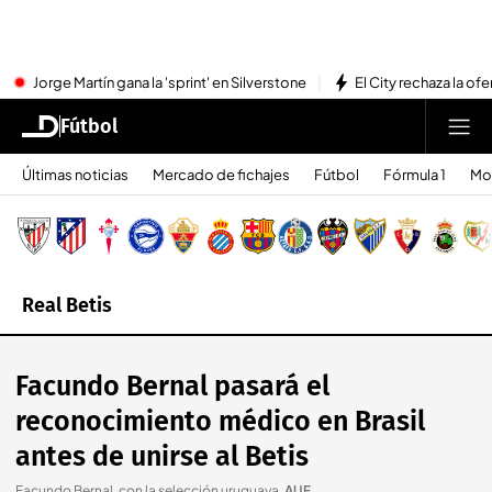
Jorge Martín gana la 'sprint' en Silverstone
El City rechaza la ofe
Fútbol
Últimas noticias
Mercado de fichajes
Fútbol
Fórmula 1
Mo
Real Betis
Facundo Bernal pasará el
reconocimiento médico en Brasil
antes de unirse al Betis
Facundo Bernal, con la selección uruguaya
.
AUF