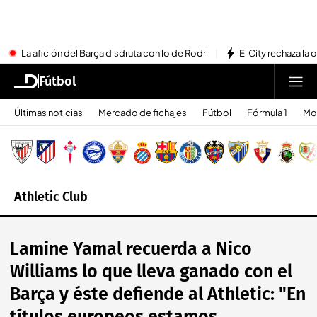
La afición del Barça disdruta con lo de Rodri
El City rechaza la 
Fútbol
Últimas noticias
Mercado de fichajes
Fútbol
Fórmula 1
Mo
Athletic Club
Lamine Yamal recuerda a Nico
Williams lo que lleva ganado con el
Barça y éste defiende al Athletic: "En