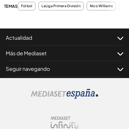
TEMAS
Fútbol
LaLiga Primera División
Nico Williams
Lam
Actualidad
Más de Mediaset
Seguir navegando