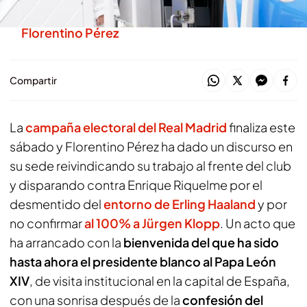
por el Real Madrid como la gran bomba de
Florentino Pérez
Compartir
La
campaña electoral del Real Madrid
finaliza este
sábado y Florentino Pérez ha dado un discurso en
su sede reivindicando su trabajo al frente del club
y disparando contra Enrique Riquelme por el
desmentido del
entorno de Erling Haaland
y por
no confirmar
al 100% a Jürgen Klopp
. Un acto que
ha arrancado con la
bienvenida del que ha sido
hasta ahora el presidente blanco al Papa León
XIV
, de visita institucional en la capital de España,
con una sonrisa después de la
confesión del