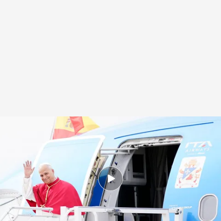
El Papa León XIV, a su llegada a Madrid
.
Europa Press
Joaquín Anduro
06 JUN 2026 - 13:51h.
El Papa León XIV confirmó que "Robert Prevost
es del Real Madrid"
El doble problema del fichaje de Michael Olise