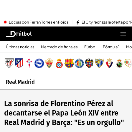
Locura con Ferran Torres en Foios
El City rechaza la oferta por 
Fútbol
Últimas noticias
Mercado de fichajes
Fútbol
Fórmula 1
Mo
Real Madrid
La sonrisa de Florentino Pérez al
decantarse el Papa León XIV entre
Real Madrid y Barça: "Es un orgullo"