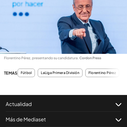
Florentino Pérez, presentando su candidatura
.
Cordon Press
TEMAS
Fútbol
LaLiga Primera División
Florentino Pérez
E
Actualidad
Más de Mediaset