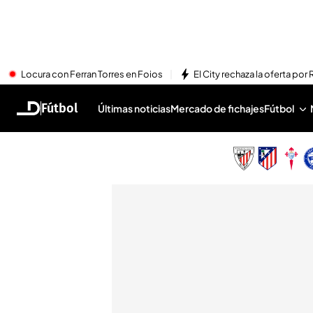
Locura con Ferran Torres en Foios
El City rechaza la oferta por 
Fútbol
Últimas noticias
Mercado de fichajes
Fútbol