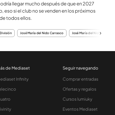
 podría llegar mucho después de que en 2027
o, eso si el club no se venden en los próximos
de todos ellos.
División
José María del Nido Carrasco
José María del Nido Benaven
ás de Mediaset
Seguir navegando
ediaset Infinity
Comprar entradas
elecinco
Ofertas y regalos
uatro
Cursos Iumiuky
ivinity
Eventos Mediaset