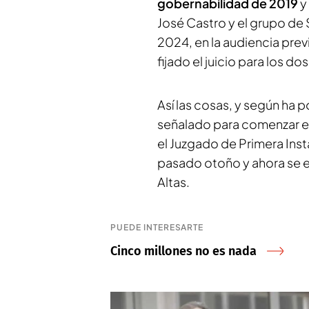
gobernabilidad de 2019
y
José Castro y el grupo de 
2024, en la audiencia pre
fijado el juicio para los d
Así las cosas, y según h
señalado para comenzar el 
el Juzgado de Primera Ins
pasado otoño y ahora se en
Altas.
PUEDE INTERESARTE
Cinco millones no es nada