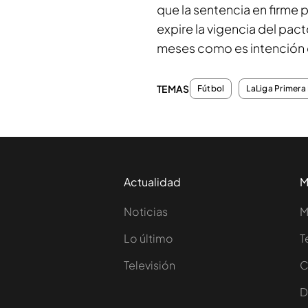
que la sentencia en firme
expire la vigencia del pact
meses como es intención 
TEMAS
Fútbol
LaLiga Primera 
Actualidad
M
Noticias
M
Lo último
T
Televisión
C
D