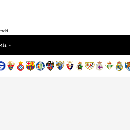
Rodri
Más