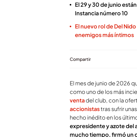
El 29 y 30 de junio está
Instancia número 10
El nuevo rol de Del Nido
enemigos más íntimos
Compartir
El mes de junio de 2026 qu
como uno de los más incie
venta
del club, con la ofe
accionistas
tras sufrir una
hecho inédito en los últim
expresidente y azote del 
mucho tiempo, firmó un