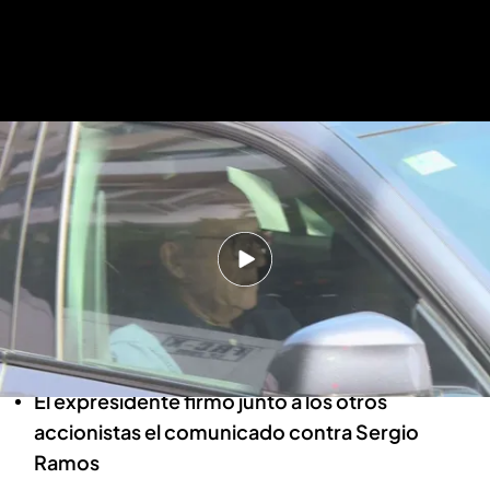
Del Nido Benavente, junto a su despacho profesional
.
ElDesmarque
El nuevo rol de Del Nido Benavente
tras volver a alinearse con sus
enemigos más íntimos
Basilio García
Sevilla, 02 JUN 2026 - 17:53h.
El expresidente firmó junto a los otros
accionistas el comunicado contra Sergio
Ramos