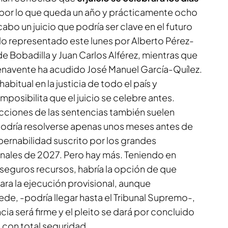
por lo que queda un año y prácticamente ocho
abo un juicio que podría ser clave en el futuro
tado representado este lunes por Alberto Pérez-
 Bobadilla y Juan Carlos Alférez, mientras que
Benavente ha acudido José Manuel García-Quílez.
habitual en la justicia de todo el país y
mposibilita que el juicio se celebre antes.
cciones de las sentencias también suelen
 podría resolverse apenas unos meses antes de
bernabilidad suscrito por los grandes
inales de 2027. Pero hay más. Teniendo en
seguros recursos, habría la opción de que
tara la ejecución provisional, aunque
de, -podría llegar hasta el Tribunal Supremo-,
ia será firme y el pleito se dará por concluido
 con total seguridad.