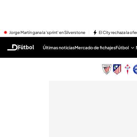
Jorge Martín gana la 'sprint' en Silverstone
El City rechaza la ofe
Fútbol
Últimas noticias
Mercado de fichajes
Fútbol