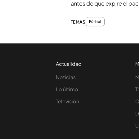
antes de que expire el pac
TEMAS
Fútbol
Actualidad
M
Noticias
M
Lo último
T
Televisión
C
D
U