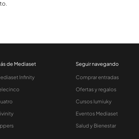
to.
ás de Mediaset
Seguir navegando
ediaset Infinity
Comprar entradas
elecinco
Ofertas y regalos
uatro
Cursos Iumiuky
ivinity
Eventos Mediaset
ppers
Salud y Bienestar