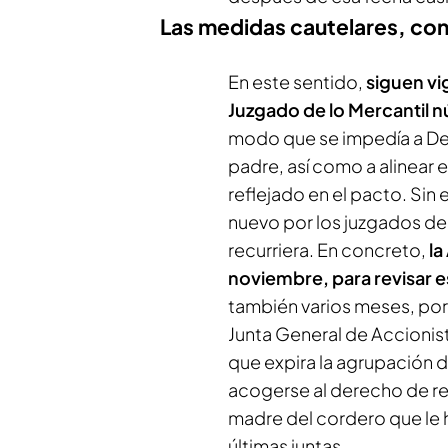
Las medidas cautelares, con 
En este sentido,
siguen vi
Juzgado de lo Mercantil 
modo que se impedía a Del
padre, así como a alinear 
reflejado en el pacto. Si
nuevo por los juzgados de
recurriera. En concreto,
la
noviembre, para revisar 
también varios meses, por 
Junta General de Accionis
que expira la agrupación 
acogerse al derecho de rep
madre del cordero que le h
últimas juntas.