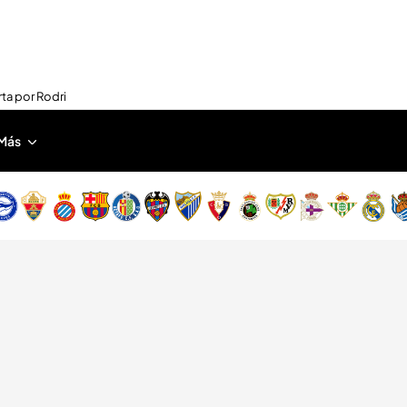
rta por Rodri
Más