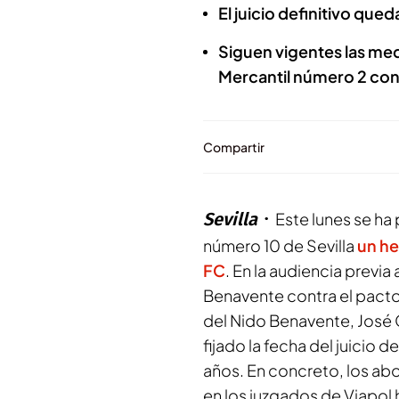
El juicio definitivo que
Siguen vigentes las med
Mercantil número 2 con
Compartir
Sevilla
Este lunes se ha
número 10 de Sevilla
un he
FC
. En la audiencia previa
Benavente contra el pacto
del Nido Benavente, José C
fijado la fecha del juicio d
años. En concreto, los a
en los juzgados de Viapo