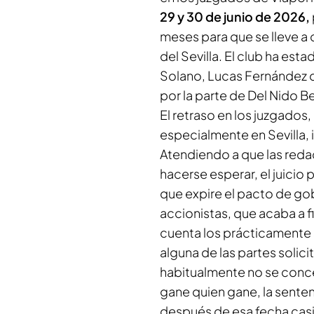
29 y 30 de junio de 2026,
meses para que se lleve a c
del Sevilla. El club ha es
Solano, Lucas Fernández de
por la parte de Del Nido 
El retraso en los juzgados, 
especialmente en Sevilla, i
Atendiendo a que las reda
hacerse esperar, el juicio
que expire el pacto de go
accionistas, que acaba a f
cuenta los prácticamente 
alguna de las partes solici
habitualmente no se conce
gane quien gane, la sentenc
después de esa fecha casi