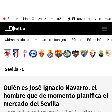
El error de Manu González en Moto2
El nuevo objetivo del Mad
Fútbol
Últimas noticias
Mercado de fichajes
Fútbol
Fórmula 1
Mo
Sevilla FC
Quién es José Ignacio Navarro, el
hombre que de momento planifica el
mercado del Sevilla
José Ignacio Navarro, en la presentación de García Plaza
.
Kiko Hurtado