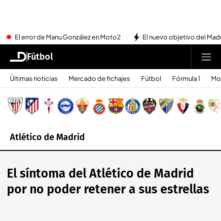
El error de Manu González en Moto2
El nuevo objetivo del Mad
Fútbol
Últimas noticias
Mercado de fichajes
Fútbol
Fórmula 1
Mo
Atlético de Madrid
El síntoma del Atlético de Madrid
por no poder retener a sus estrellas