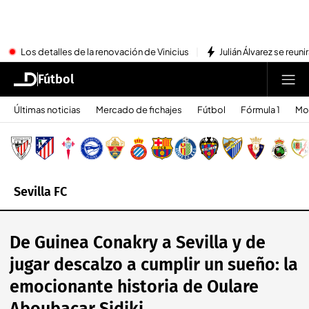
Los detalles de la renovación de Vinicius
Julián Álvarez se reu
Fútbol
Últimas noticias
Mercado de fichajes
Fútbol
Fórmula 1
Mo
Sevilla FC
De Guinea Conakry a Sevilla y de
jugar descalzo a cumplir un sueño: la
emocionante historia de Oulare