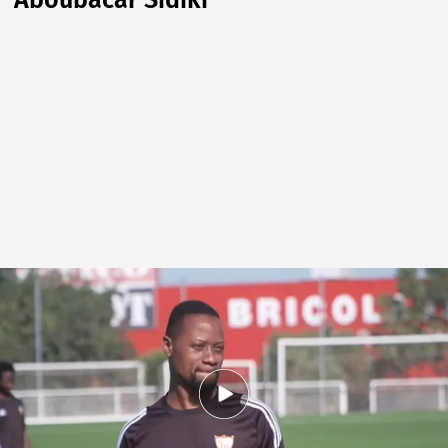
Aboubacar Sidiki
Oulare Aboubacar Sidiki, con la camiseta del Sevilla
.
eldesmarque.com
Andrea Esteban
29 MAY 2026 - 16:21h.
Huyó de su país hace ocho años hasta llegar a
Sevilla