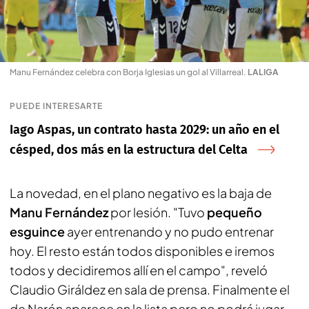
Manu Fernández celebra con Borja Iglesias un gol al Villarreal
.
LALIGA
PUEDE INTERESARTE
Iago Aspas, un contrato hasta 2029: un año en el
césped, dos más en la estructura del Celta
La novedad, en el plano negativo es la baja de
Manu Fernández
por lesión. "Tuvo
pequeño
esguince
ayer entrenando y no pudo entrenar
hoy. El resto están todos disponibles e iremos
todos y decidiremos allí en el campo", reveló
Claudio Giráldez en sala de prensa. Finalmente el
de Narón aparece en la lista pero no podrá jugar