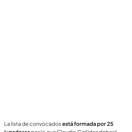
La lista de convocados
está formada por 25
jugadores
por lo que Claudio Giráldez deberá