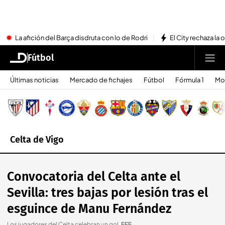
La afición del Barça disdruta con lo de Rodri
El City rechaza la 
Fútbol
Últimas noticias
Mercado de fichajes
Fútbol
Fórmula 1
Mo
Celta de Vigo
Convocatoria del Celta ante el
Sevilla: tres bajas por lesión tras el
esguince de Manu Fernández
Los jugadores del Celta celebran un gol
.
EFE