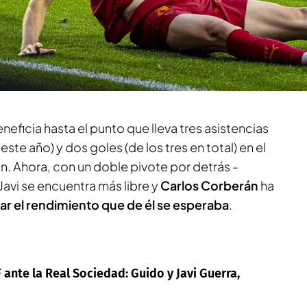
a Javi Guerra emocionado al final del partido
.
ada, ni tan siquiera la del equipo, pero su
mo de LALIGA le han devuelto la vitola de
or el cual el Valencia CF apostó y renovó el
neficia hasta el punto que lleva tres asistencias
este año) y dos goles (de los tres en total) en el
. Ahora, con un doble pivote por detrás -
Javi se encuentra más libre y
Carlos Corberán
ha
car el rendimiento que de él se esperaba
.
 ante la Real Sociedad: Guido y Javi Guerra,