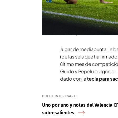
bienvenido sea”,
confesab
No ha sido su mejor tempor
aparición en el último tra
futbolista trascendental p
verano pasado.
Jugar de mediapunta, le be
(de las seis que ha firmado 
último mes de competición
Guido y Pepelu o Ugrinic- 
dado con la
tecla para sa
PUEDE INTERESARTE
Uno por uno y notas del Valencia CF
sobresalientes