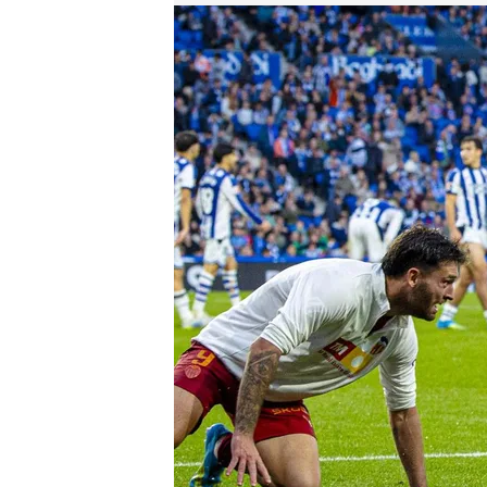
Javi Guerra, feliz en San Sebastián
.
Valencia CF
David Torres
18 MAY 2026 - 12:04h.
Lleva dos goles y tres a
temporada
Javi Guerra: "Si hay una
por ella"
Compartir
Valencia
“Parece que lo
los estoy marcando ahora 