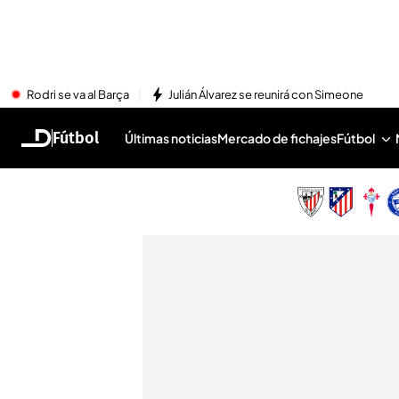
Rodri se va al Barça
Julián Álvarez se reunirá con Simeone
Fútbol
Últimas noticias
Mercado de fichajes
Fútbol