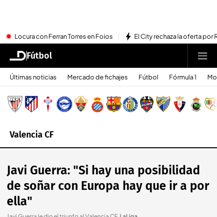
Locura con Ferran Torres en Foios
El City rechaza la oferta por 
Fútbol
Últimas noticias
Mercado de fichajes
Fútbol
Fórmula 1
Mo
Valencia CF
Javi Guerra: "Si hay una posibilidad
de soñar con Europa hay que ir a por
ella"
Javi Guerra le dio el triunfo al Valencia CF
.
LaLiga