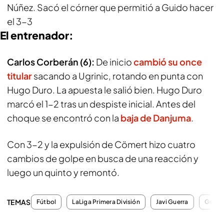
Núñez. Sacó el córner que permitió a Guido hacer
el 3-3
El entrenador:
Carlos Corberán (6):
De inicio
cambió su once
titular
sacando a Ugrinic, rotando en punta con
Hugo Duro. La apuesta le salió bien. Hugo Duro
marcó el 1-2 tras un despiste inicial. Antes del
choque se encontró con la
baja de Danjuma
.
Con 3-2 y la expulsión de Cömert hizo cuatro
cambios de golpe en busca de una reacción y
luego un quinto y remontó.
TEMAS
Fútbol
LaLiga Primera División
Javi Guerra
Guido