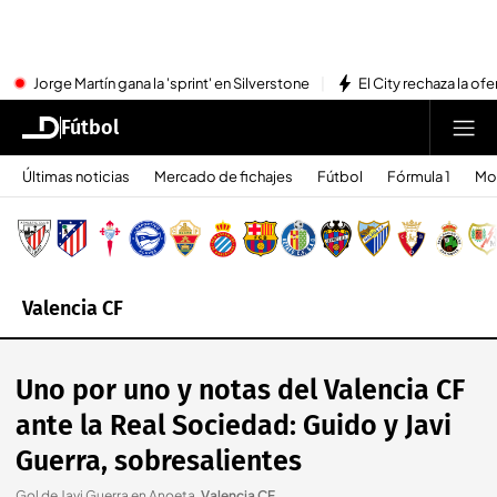
Jorge Martín gana la 'sprint' en Silverstone
El City rechaza la ofe
Fútbol
Últimas noticias
Mercado de fichajes
Fútbol
Fórmula 1
Mo
Valencia CF
Uno por uno y notas del Valencia CF
ante la Real Sociedad: Guido y Javi
Guerra, sobresalientes
Gol de Javi Guerra en Anoeta
.
Valencia CF