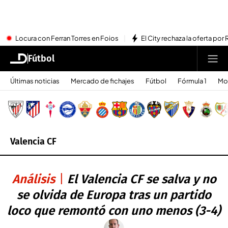
Locura con Ferran Torres en Foios
El City rechaza la oferta por 
Fútbol
Últimas noticias
Mercado de fichajes
Fútbol
Fórmula 1
Mo
Valencia CF
Análisis
El Valencia CF se salva y no
se olvida de Europa tras un partido
loco que remontó con uno menos (3-4)