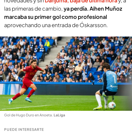
novedades y sin
Danjuma, baja de última hora
y, a
las primeras de cambio,
ya perdía. Aihen Muñoz
marcaba su primer gol como profesional
aprovechando una entrada de Óskarsson.
Gol de Hugo Duro en Anoeta
.
LaLiga
PUEDE INTERESARTE