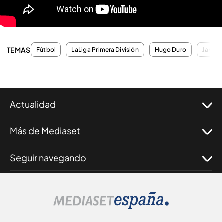
TEMAS
Fútbol
LaLiga Primera División
Hugo Duro
Javi G
Actualidad
Más de Mediaset
Seguir navegando