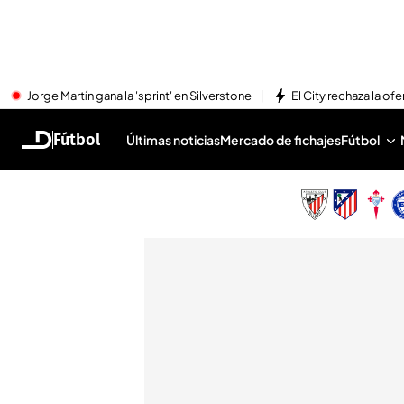
Jorge Martín gana la 'sprint' en Silverstone
El City rechaza la ofe
Fútbol
Últimas noticias
Mercado de fichajes
Fútbol