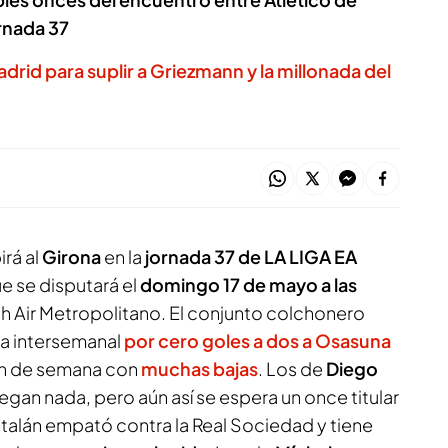
ornada 37
Madrid para suplir a Griezmann y la millonada del
irá al
Girona
en la
jornada 37 de LA LIGA EA
e se disputará el
domingo 17 de mayo a las
dh Air Metropolitano. El conjunto colchonero
da intersemanal
por cero goles a dos a Osasuna
 fin de semana con
muchas bajas
. Los de
Diego
egan nada, pero aún así se espera un once titular
catalán empató contra la Real Sociedad y tiene