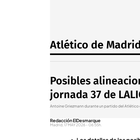
Atlético de Madri
Posibles alineacio
jornada 37 de LAL
Antoine Griezmann durante un partido del Atlétic
Redacción ElDesmarque
Madrid, 17 MAY 2026 - 06:55h.
Los detalles de los pos