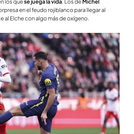
en los que
se juega la vida
. Los de
Míchel
rpresa en el feudo rojiblanco para llegar al
nte al Elche con algo más de oxígeno.