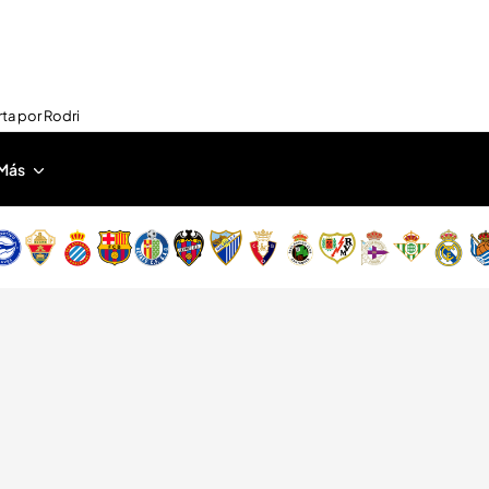
rta por Rodri
Más