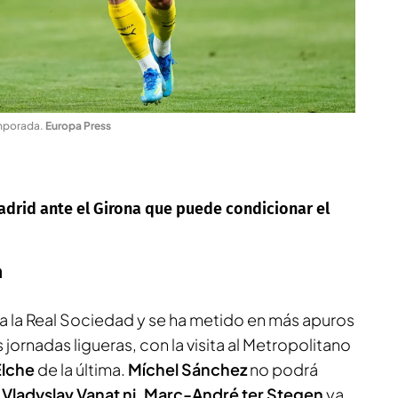
emporada
.
Europa Press
Madrid ante el Girona que puede condicionar el
a
 a la Real Sociedad y se ha metido en más apuros
 jornadas ligueras, con la visita al Metropolitano
Elche
de la última.
Míchel Sánchez
no podrá
, Vladyslav Vanat ni, Marc-André ter Stegen
ya