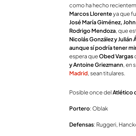
como ha hecho recienteme
Marcos Llorente
ya que f
José María Giménez, John
Rodrigo Mendoza
, que e
Nicolás González y Julián 
aunque sí podría tener m
espera que
Obed Vargas
o
y Antoine Griezmann
, en 
Madrid
, sean titulares.
Posible once del
Atlético
Portero
: Oblak
Defensas
: Ruggeri, Hanck