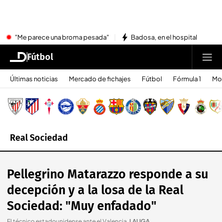
"Me parece una broma pesada"
Badosa, en el hospital
Fútbol
Últimas noticias
Mercado de fichajes
Fútbol
Fórmula 1
Mo
Real Sociedad
Pellegrino Matarazzo responde a su
decepción y a la losa de la Real
Sociedad: "Muy enfadado"
El técnico estadounidense ante el Valencia
.
LALIGA