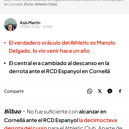
en Cornellá
.
(Foto: Athletic Club)
Asís Martín
14 MAY 2026 - 12:55h.
El verdadero oráculo del Athletic es Manolo
Delgado, lo vio venir hace un año
El central era cambiado al descanso en la
derrota ante el RCD Espanyol en Cornellá
Compartir
Bilbao
No fue suficiente con
alcanzar en
Cornellá ante el RCD Espanyol
la decimoctava
derrota del curso
para el Athletic Club. Aparte de