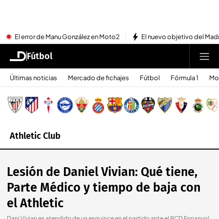
El error de Manu González en Moto2
El nuevo objetivo del Mad
Fútbol
Últimas noticias
Mercado de fichajes
Fútbol
Fórmula 1
Mo
Athletic Club
Lesión de Daniel Vivian: Qué tiene,
Parte Médico y tiempo de baja con
el Athletic
Dani Vivian es atendido de un esguince en el partido ante el RCD Espanyol