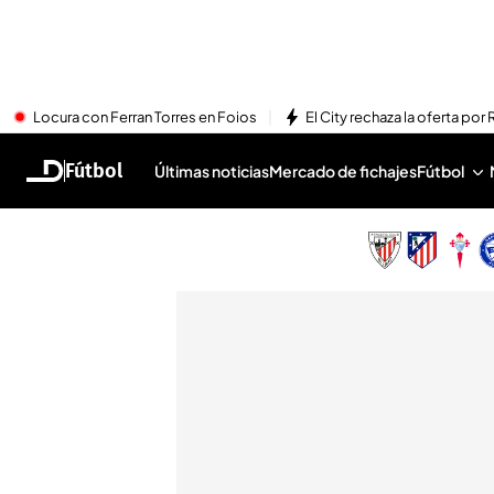
Locura con Ferran Torres en Foios
El City rechaza la oferta por 
Fútbol
Últimas noticias
Mercado de fichajes
Fútbol