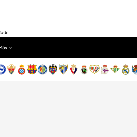
Rodri
Más