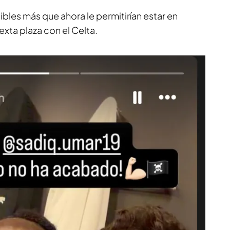
ibles más que ahora le permitirían estar en
exta plaza con el Celta.