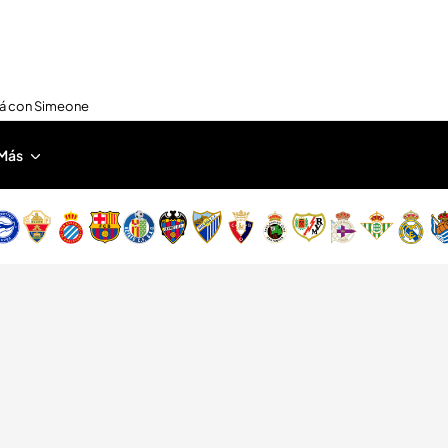
nirá con Simeone
Más