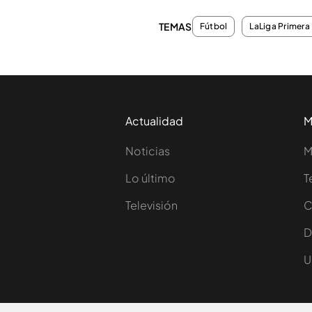
TEMAS
Fútbol
LaLiga Primera 
Actualidad
M
Noticias
M
Lo último
T
Televisión
C
D
U