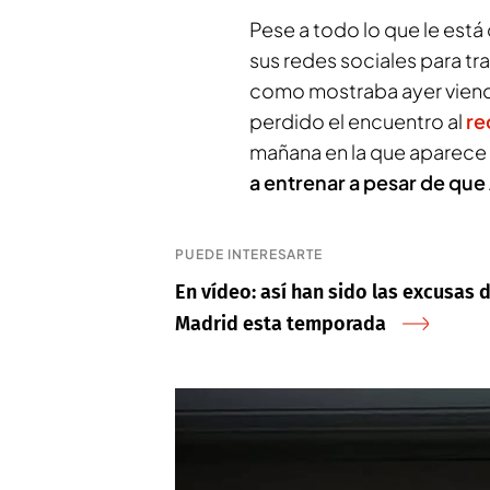
Pese a todo lo que le está
sus redes sociales para tr
como mostraba ayer viend
perdido el encuentro al
re
mañana en la que aparece
a entrenar a pesar de que Á
PUEDE INTERESARTE
En vídeo: así han sido las excusas 
Madrid esta temporada