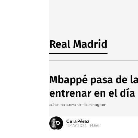
Real Madrid
Mbappé pasa de las
entrenar en el día 
sube una nueva storie
.
Instagram
Celia Pérez
11 MAY 2026 - 14:56h.