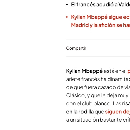
El francés acudió a Va
Kylian Mbappé sigue ec
Madrid y la afición se ha
Compartir
Kylian Mbappé
está en el
ariete francés ha dinamit
de que fuera cazado de viaj
Clásico, y que le deja m
con el club blanco. Las
ris
en la rodilla
que
siguen dej
a un situación bastante crí