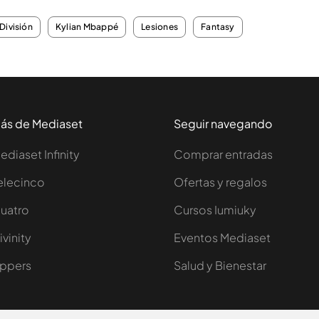
División
Kylian Mbappé
Lesiones
Fantasy
ás de Mediaset
Seguir navegando
ediaset Infinity
Comprar entradas
elecinco
Ofertas y regalos
uatro
Cursos Iumiuky
ivinity
Eventos Mediaset
ppers
Salud y Bienestar