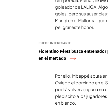
temporada. Menor, indivi
goleador de LALIGA. Algo
goles, pero sus ausencias
Muriqi en el Mallorca, que
peligrar este honor.
PUEDE INTERESARTE
Florentino Pérez busca entrenador
en el mercado
Por ello, Mbappé apura en 
Oviedo el domingo en el 
podrá volver a jugar o no
plebiscito a los jugadores 
en blanco.