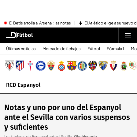
El Betis arrolla al Arsenal: las notas
El Atlético elige a su nuevo 
Fútbol
Últimas noticias
Mercado de fichajes
Fútbol
Fórmula 1
Mo
RCD Espanyol
Notas y uno por uno del Espanyol
ante el Sevilla con varios suspensos
y suficientes
Los titulares del Espanyol ante el Sevilla
.
Kiko Hurtado