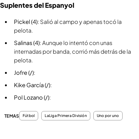
Suplentes del Espanyol
Pickel (4)
: Salió al campo y apenas tocó la
pelota.
Salinas (4)
: Aunque lo intentó con unas
internadas por banda, corrió más detrás de la
pelota.
Jofre (/)
:
Kike García (/)
:
Pol Lozano (/)
:
TEMAS
Fútbol
LaLiga Primera División
Uno por uno