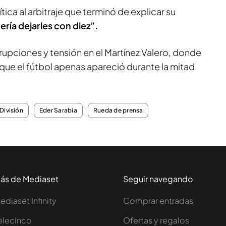
tica al arbitraje que terminó de explicar su
uería dejarles con diez”.
rrupciones y tensión en el Martínez Valero, donde
que el fútbol apenas apareció durante la mitad
División
Eder Sarabia
Rueda de prensa
ás de Mediaset
Seguir navegando
ediaset Infinity
Comprar entradas
elecinco
Ofertas y regalos