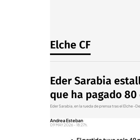
Elche CF
Eder Sarabia estal
que ha pagado 80 
Eder Sarabia, en la rueda de prensa tras el Elche -D
Andrea Esteban
09 MAY 2026 - 18:27h.
El partido tuvo solo 49