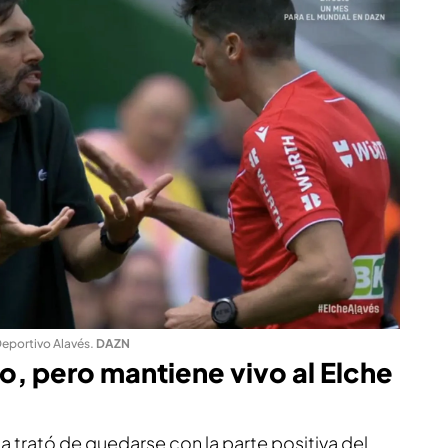
 Deportivo Alavés
.
DAZN
o, pero mantiene vivo al Elche
ia trató de quedarse con la parte positiva del