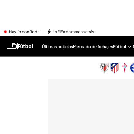
Hay lío con Rodri
La FIFA da marcha atrás
Fútbol
Últimas noticias
Mercado de fichajes
Fútbol