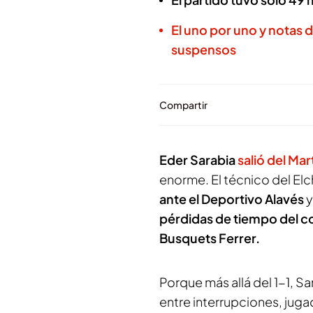
El uno por uno y notas d
suspensos
Compartir
Eder Sarabia
salió del Ma
enorme. El técnico del Elc
ante el Deportivo Alavés
y
pérdidas de tiempo del con
Busquets Ferrer.
Porque más allá del 1-1, S
entre interrupciones, juga