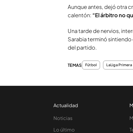
Aunque antes, dejó otra crí
calentón:
“El árbitro no q
Una tarde de nervios, inte
Sarabia terminó sintiendo 
del partido.
TEMAS
Fútbol
LaLiga Primera 
Actualidad
M
Noticias
M
Lo último
T