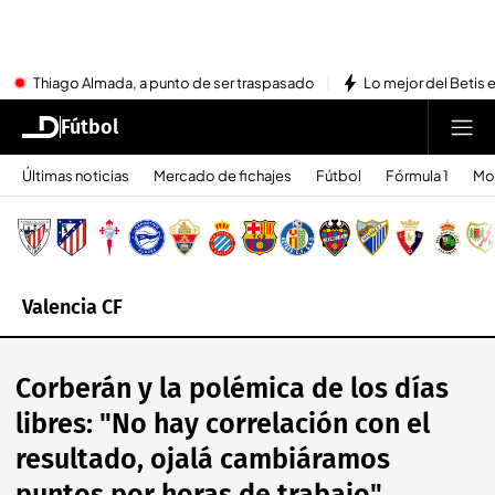
Thiago Almada, a punto de ser traspasado
Lo mejor del Betis e
Fútbol
Últimas noticias
Mercado de fichajes
Fútbol
Fórmula 1
Mo
Valencia CF
Corberán y la polémica de los días
libres: "No hay correlación con el
resultado, ojalá cambiáramos