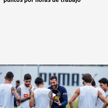
puntos por horas de trabajo"
Carlos Corberán en Paterna
.
Valencia CF
David Torres
09 MAY 2026 - 14:11h.
Julen Agirrezabala se apunta a San Mamés y
Carlos Corberán confirma una baja en ataque