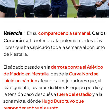
Compartir
Valencia
En su
comparecencia semanal
,
Carlos
Corberán
se ha referido a la polémica de los días
libres que ha salpicado toda la semana al conjunto
de Mestalla.
El sábado pasado en la
derrota contra el Atlético
de Madrid en Mestalla
, desde la
Curva Nord se
inició un cántico
afeando a los jugadores que, al
día siguiente, tuvieran día libre. El equipo perdió y
la tensión pasó después a
fuera del estadio
y a la
zona mixta, dónde
Hugo Duro tuvo que
responder sobre el asunto
.