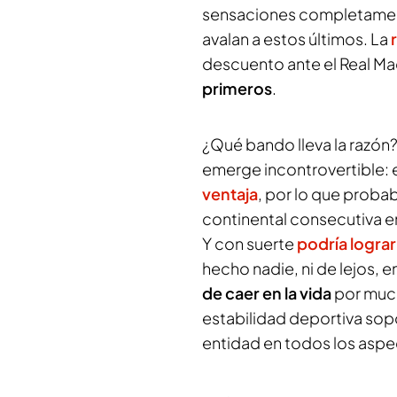
sensaciones completament
avalan a estos últimos. La
descuento ante el Real Ma
primeros
.
¿Qué bando lleva la razón
emerge incontrovertible: e
ventaja
, por lo que probab
continental consecutiva en
Y con suerte
podría logra
hecho nadie, ni de lejos, e
de caer en la vida
por much
estabilidad deportiva sop
entidad en todos los aspec