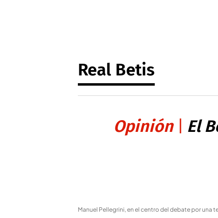
Real Betis
Opinión
El B
Manuel Pellegrini, en el centro del debate por un