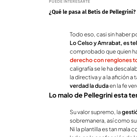
PUEDE INTERESARTE
¿Qué le pasa al Betis de Pellegrini?
Todo eso, casi sin haber
Lo Celso y Amrabat, es te
comprobado que quien h
derecho con renglones t
caligrafía se le ha descal
la directiva y a la afición 
verdad la duda
en la fe ve
Lo malo de Pellegrini esta 
Su valor supremo, la
gesti
sobremanera, así como su 
Ni la plantilla es tan mala