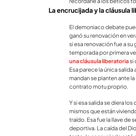
recordarle a los béticos t
La encrucijada y la cláusula l
El demoniaco debate pued
ganó su renovación en ve
si esa renovación fue a su 
temporada por primera ve
una cláusula liberatoria
si
Esa parece la única salida 
mandan se planten ante la 
contrato
motu proprio
.
Y si esa salida se diera los
mismos que están viviendo
traído. Esa fue la llave de
deportiva. La caída del Di