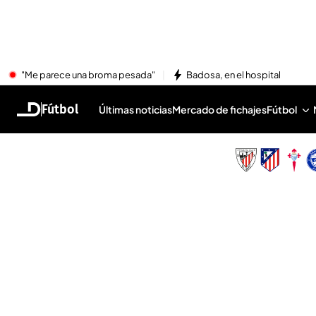
"Me parece una broma pesada"
Badosa, en el hospital
Fútbol
Últimas noticias
Mercado de fichajes
Fútbol