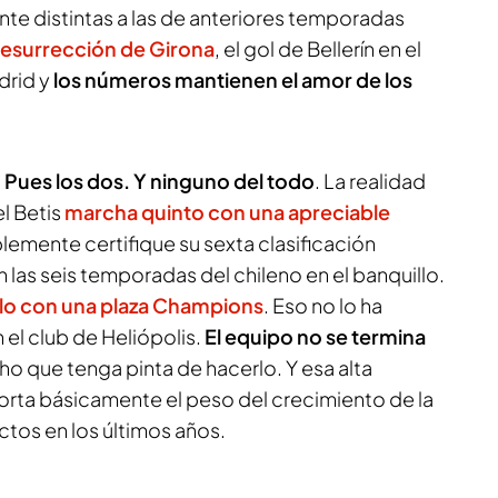
e distintas a las de anteriores temporadas
resurrección de Girona
, el gol de Bellerín en el
drid y
los números mantienen el amor de los
?
Pues los dos. Y ninguno del todo
. La realidad
l Betis
marcha quinto con una apreciable
lemente certifique su sexta clasificación
 las seis temporadas del chileno en el banquillo.
rlo con una plaza Champions
. Eso no lo ha
n el club de Heliópolis.
El equipo no se termina
o que tenga pinta de hacerlo. Y esa alta
orta básicamente el peso del crecimiento de la
tos en los últimos años.