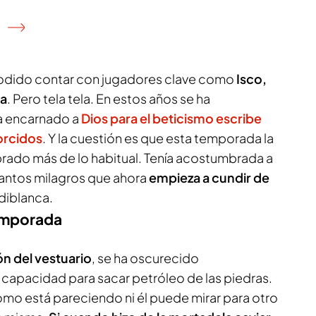
 podido contar con jugadores clave como
Isco,
la
. Pero tela tela. En estos años se ha
a encarnado a
Dios para el beticismo escribe
orcidos
. Y la cuestión es que esta temporada la
abrado más de lo habitual. Tenía acostumbrada a
a tantos milagros que ahora
empieza a cundir de
rdiblanca.
temporada
ón del vestuario
, se ha oscurecido
capacidad para sacar petróleo de las piedras.
 como está pareciendo ni él puede mirar para otro