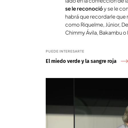
lado en la confección de 
se le reconoció
y se le c
habrá que recordarle que 
como Riquelme, Júnior, De
Chimmy Ávila, Bakambu o 
PUEDE INTERESARTE
El miedo verde y la sangre roja