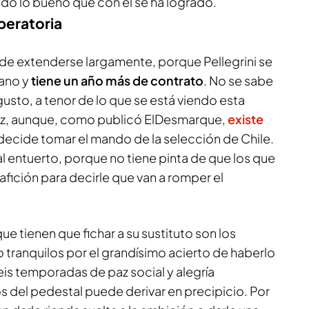
odo lo bueno que con él se ha logrado.
iberatoria
e extenderse largamente, porque Pellegrini se
rano y
tiene un año más de contrato
. No se sabe
gusto, a tenor de lo que se está viendo esta
z, aunque, como publicó
ElDesmarque
,
existe
 decide tomar el mando de la selección de Chile.
al entuerto, porque no tiene pinta de que los que
afición para decirle que van a romper el
 que tienen que fichar a su sustituto son los
 tranquilos por el grandísimo acierto de haberlo
 seis temporadas de paz social y alegría
os del pedestal puede derivar en precipicio. Por