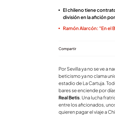
El chileno tiene contrato
división en la afición 
Ramón Alarcón: "En el Be
Compartir
Por Sevilla ya no se ve a n
beticismo ya no clama unid
estadio de La Cartuja. Todo 
bares se enciende por día
Real Betis
. Una lucha fratr
entre los aficionados, uno
quieren pagar el viaje a Chi