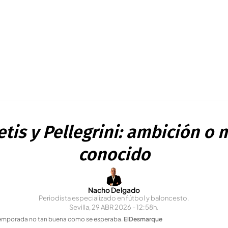
etis y Pellegrini: ambición o
conocido
Nacho Delgado
Periodista especializado en fútbol y baloncesto.
Sevilla, 29 ABR 2026 - 12:58h.
a temporada no tan buena como se esperaba
.
ElDesmarque