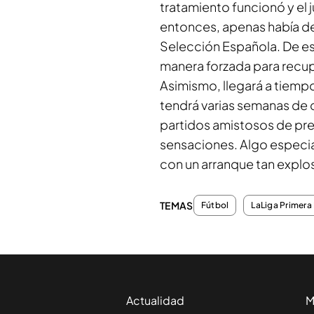
tratamiento funcionó y el 
entonces, apenas había de
Selección Española. De es
manera forzada para recupe
Asimismo, llegará a tiemp
tendrá varias semanas de 
partidos amistosos de prep
sensaciones. Algo especia
con un arranque tan explo
TEMAS
Fútbol
LaLiga Primera 
Actualidad
M