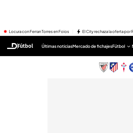
Locura con Ferran Torres en Foios
El City rechaza la oferta por 
Fútbol
Últimas noticias
Mercado de fichajes
Fútbol