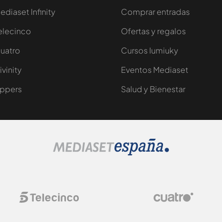
ediaset Infinity
Comprar entradas
elecinco
Ofertas y regalos
uatro
Cursos Iumiuky
ivinity
Eventos Mediaset
ppers
Salud y Bienestar