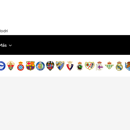
Rodri
Más