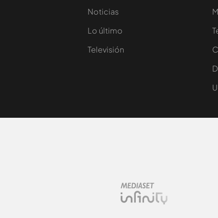
Noticias
M
Lo último
T
Televisión
C
D
U