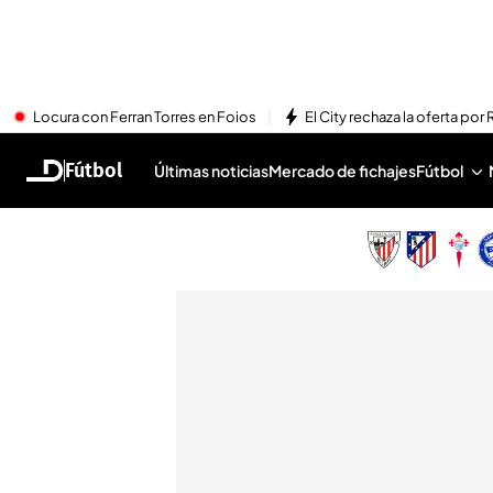
Locura con Ferran Torres en Foios
El City rechaza la oferta por 
Fútbol
Últimas noticias
Mercado de fichajes
Fútbol