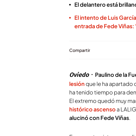
El delantero está brilla
El intento de Luis Garc
entrada de Fede Viñas:
Compartir
Oviedo
Paulino de la F
lesión
que le ha apartado d
ha tenido tiempo para demo
El extremo quedó muy marc
histórico ascenso
a LALIGA
alucinó con Fede Viñas
.