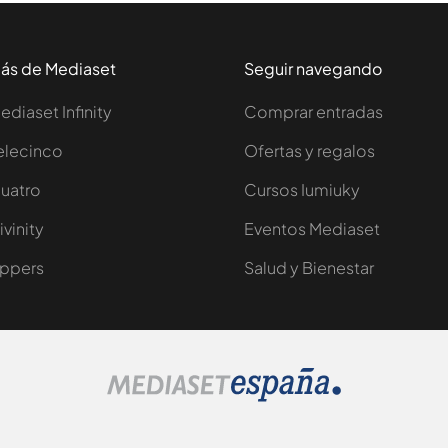
ás de Mediaset
Seguir navegando
ediaset Infinity
Comprar entradas
elecinco
Ofertas y regalos
uatro
Cursos Iumiuky
ivinity
Eventos Mediaset
ppers
Salud y Bienestar