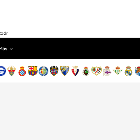
Rodri
Más