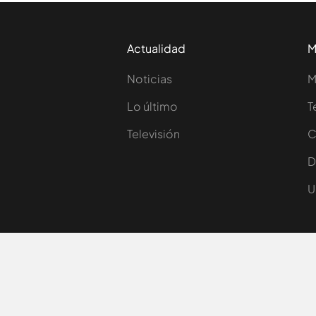
Actualidad
M
Noticias
M
Lo último
T
Televisión
C
D
U