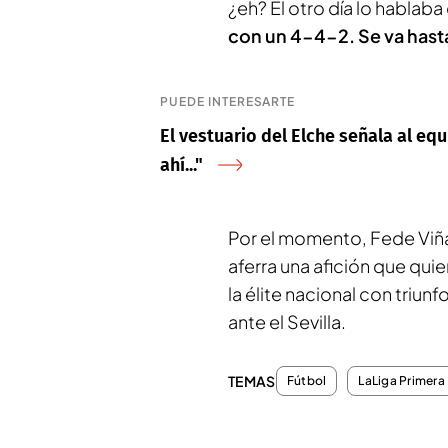
¿eh? El otro día lo hablab
con un 4-4-2. Se va hasta
PUEDE INTERESARTE
El vestuario del Elche señala al eq
ahí..."
Por el momento, Fede Viñas 
aferra una afición que qui
la élite nacional con triu
ante el Sevilla.
TEMAS
Fútbol
LaLiga Primera 