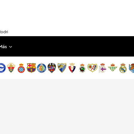
Rodri
Más