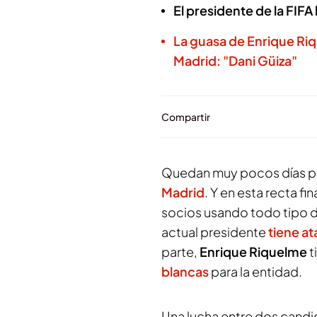
El presidente de la FIF
La guasa de Enrique Riq
Madrid: "Dani Güiza"
Compartir
Quedan muy pocos días pa
Madrid
. Y en esta recta f
socios usando todo tipo d
actual presidente
tiene at
parte,
Enrique Riquelme
t
blancas
para la entidad.
Una lucha entre dos candid