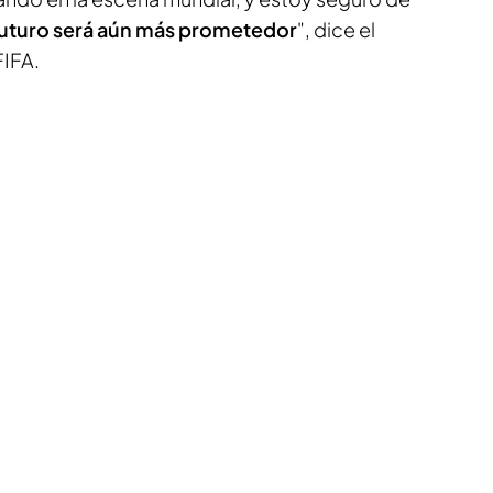
l futuro será aún más prometedor
", dice el
FIFA.