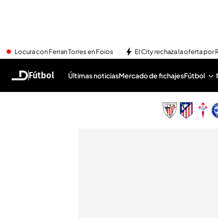
Locura con Ferran Torres en Foios
El City rechaza la oferta por 
Fútbol
Últimas noticias
Mercado de fichajes
Fútbol