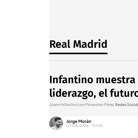
Real Madrid
Infantino muestra 
liderazgo, el futu
Gianni Infantino con Florentino Pérez
.
Redes Socia
Jorge Morán
03 JUN 2026 - 13:02h.