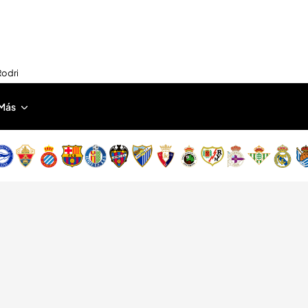
Rodri
Más