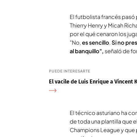
El futbolista francés pasó
Thierry Henry y Micah Richa
por el qué cenaron los jug
"No,
es sencillo
.
Si no pre
al banquillo",
señaló de fo
PUEDE INTERESARTE
El vacile de Luis Enrique a Vincen
El técnico asturiano ha c
de toda una plantilla que
Champions League y que 