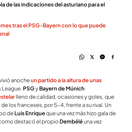
la de las indicaciones del asturiano para el
emes tras el PSG-Bayern con lo que puede
enal
 vivió anoche
un partido a la altura de unas
 League.
PSG
y
Bayern de Múnich
stelar
lleno de calidad, ocasiones y goles, que
de los franceses, por 5-4, frente a su rival. Un
ipo de
Luis Enrique
que una vez más hizo gala de
 y como destacó el propio
Dembélé
una vez