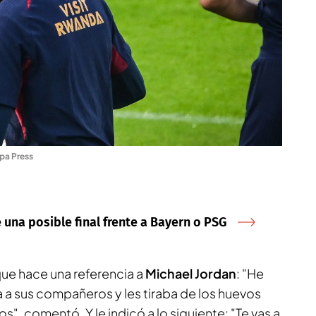
pa Press
e una posible final frente a Bayern o PSG
ique hace una referencia a
Michael Jordan
: "He
ía a sus compañeros y les tiraba de los huevos
", comentó. Y le indicó a lo siguiente: "Te vas a