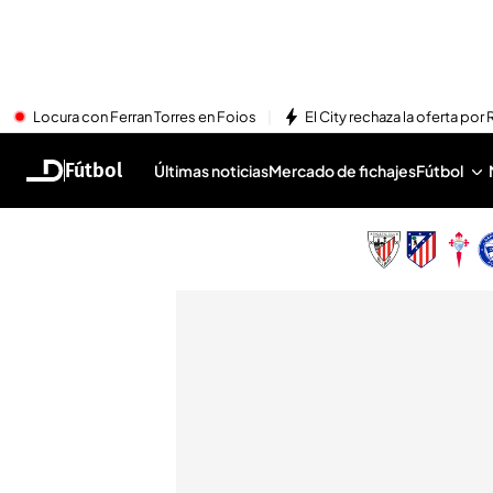
Locura con Ferran Torres en Foios
El City rechaza la oferta por 
Fútbol
Últimas noticias
Mercado de fichajes
Fútbol