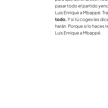
pasar todo el partido yen
Luis Enrique a Mbappé. Tras
todo.
Y si tú coges les di
harán. Porque si lo hace
Luis Enrique a Mbappé.