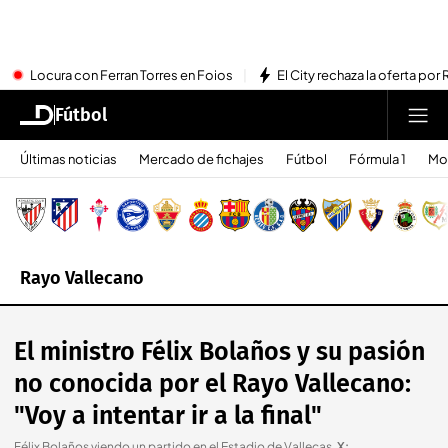
Locura con Ferran Torres en Foios
El City rechaza la oferta por 
Fútbol
Últimas noticias
Mercado de fichajes
Fútbol
Fórmula 1
Mo
Rayo Vallecano
El ministro Félix Bolaños y su pasión
no conocida por el Rayo Vallecano:
"Voy a intentar ir a la final"
Félix Bolaños viendo un partido en el Estadio de Vallecas
.
X: