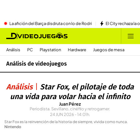
La afición del Barça disdruta con lo de Rodri
El City rechaza la 
Análisis
PC
Playstation
Hardware
Juegos de mesa
Análisis de videojuegos
Análisis
Star Fox, el pilotaje de toda
una vida para volar hacia el infinito
Juan Pérez
Periodista. Sevillano, cinéfilo y retrogamer.
24 JUN 2026 - 14:01h.
Star Fox es la reinvención de la historia de siempre, vivida como nunca
.
Nintendo