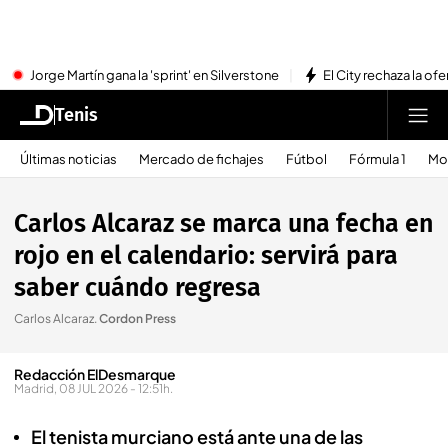
Jorge Martín gana la 'sprint' en Silverstone
El City rechaza la ofe
Tenis
Últimas noticias
Mercado de fichajes
Fútbol
Fórmula 1
Mo
Carlos Alcaraz se marca una fecha en
rojo en el calendario: servirá para
saber cuándo regresa
Carlos Alcaraz
.
Cordon Press
Redacción ElDesmarque
Madrid, 08 JUL 2026 - 12:51h.
El tenista murciano está ante una de las