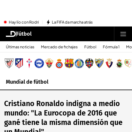
Hay lío con Rodri
La FIFA da marcha atrás
Fútbol
Últimas noticias
Mercado de fichajes
Fútbol
Fórmula 1
Mo
Mundial de fútbol
Cristiano Ronaldo indigna a medio
mundo: "La Eurocopa de 2016 que
gané tiene la misma dimensión que