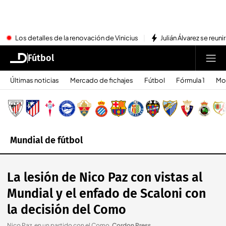
Los detalles de la renovación de Vinicius
Julián Álvarez se reu
Fútbol
Últimas noticias
Mercado de fichajes
Fútbol
Fórmula 1
Mo
Mundial de fútbol
La lesión de Nico Paz con vistas al
Mundial y el enfado de Scaloni con
la decisión del Como
Nico Paz, en un partido con el Como
.
Cordon Press