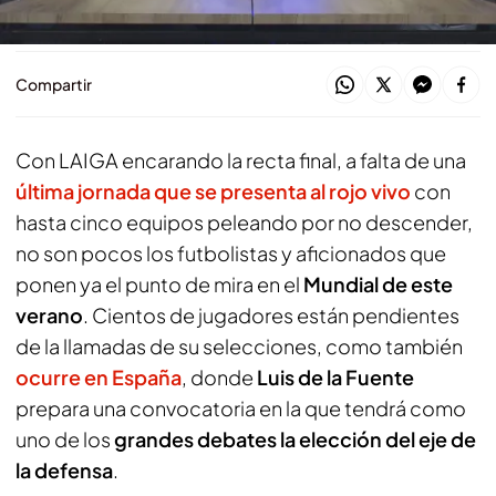
El programa de ElDesmarket, al completo
Compartir
Con LAIGA encarando la recta final, a falta de una
última jornada que se presenta al rojo vivo
con
hasta cinco equipos peleando por no descender,
no son pocos los futbolistas y aficionados que
ponen ya el punto de mira en el
Mundial de este
verano
. Cientos de jugadores están pendientes
de la llamadas de su selecciones, como también
ocurre en España
, donde
Luis de la Fuente
prepara una convocatoria en la que tendrá como
uno de los
grandes debates la elección del eje de
la defensa
.