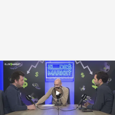
Debate en ElDesmarket
.
ElDesmarque
Celia Pérez
18 MAY 2026 - 17:49h.
Jorge Picón y Nacho Donado opinan sobre los
defensas de España