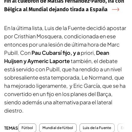
Fin al culebrón de Matías Fernández-Pardo, irá con
Bélgica al Mundial dejando tirada a España
En la última lista, Luis de la Fuente decidió apostar
por Cristhian Mosquera, condicionada en ese
entonces por una lesión de última hora de Marc
Pubill. Con
Pau Cubarsí fijo, y a
priori,
Dean
Huijsen y Aymeric Laporte
también, el debate
está servido con Pubill, que ha rendido a un nivel
sobresaliente esta temporada, Le Normand, que
ha mejorado ligeramente, y Eric García, que se ha
convertido en un fijo en los planes del Barça,
siendo además una alternativa para el lateral
diestro.
TEMAS
Fútbol
Mundial de fútbol
Luis de la Fuente
Eric G