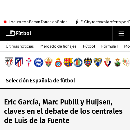
Locura con Ferran Torres en Foios
El City rechaza la oferta por 
Fútbol
Últimas noticias
Mercado de fichajes
Fútbol
Fórmula 1
Mo
Selección Española de fútbol
Eric García, Marc Pubill y Huijsen,
claves en el debate de los centrales
de Luis de la Fuente