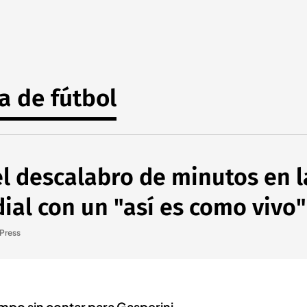
a de fútbol
el descalabro de minutos en 
al con un "así es como vivo"
Press
empo sin contar para Gasperini