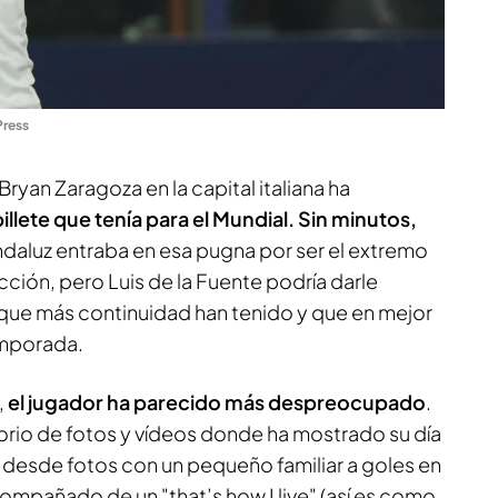
Press
Bryan Zaragoza en la capital italiana ha
billete que tenía para el Mundial. Sin minutos,
andaluz entraba en esa pugna por ser el extremo
cción, pero Luis de la Fuente podría darle
s que más continuidad han tenido y que en mejor
emporada.
,
el jugador ha parecido más despreocupado
.
orio de fotos y vídeos donde ha mostrado su día
, desde fotos con un pequeño familiar a goles en
ompañado de un "that’s how I live" (así es como