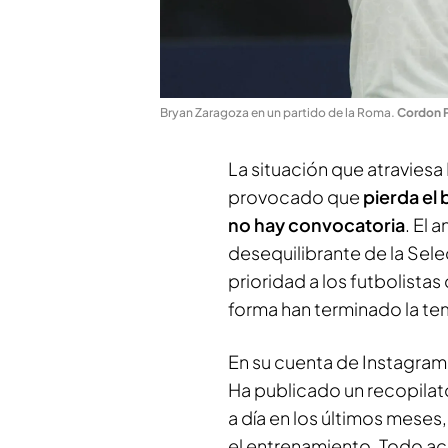
Bryan Zaragoza en un partido de la Roma
.
Cordon 
La situación que atraviesa 
provocado que
pierda el 
no hay convocatoria
. El 
desequilibrante de la Sele
prioridad a los futbolista
forma han terminado la t
En su cuenta de Instagram
Ha publicado un recopilat
a día en los últimos meses
el entrenamiento. Todo ac