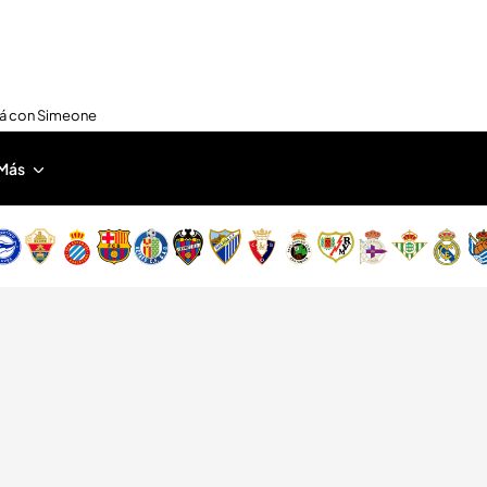
nirá con Simeone
Más