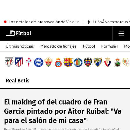
Los detalles de la renovación de Vinicius
Julián Álvarez se reu
Fútbol
Últimas noticias
Mercado de fichajes
Fútbol
Fórmula 1
Mo
Real Betis
El making of del cuadro de Fran
García pintado por Aitor Ruibal: "Va
para el salón de mi casa"
Fran García y Aitor Ruibal posan con el cuadro que el capitán le pintó al