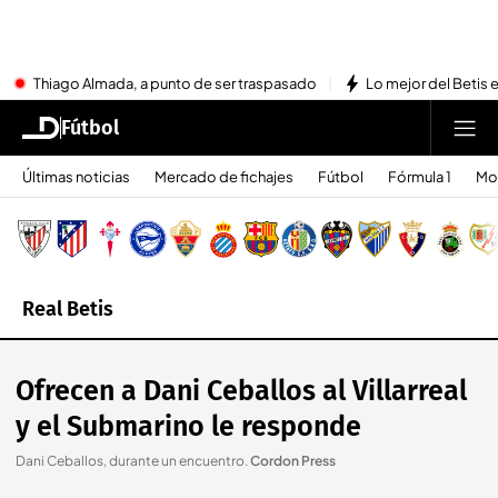
Thiago Almada, a punto de ser traspasado
Lo mejor del Betis e
Fútbol
Últimas noticias
Mercado de fichajes
Fútbol
Fórmula 1
Mo
Real Betis
Ofrecen a Dani Ceballos al Villarreal
y el Submarino le responde
Dani Ceballos, durante un encuentro
.
Cordon Press