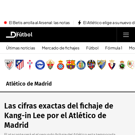
El Betis arrolla al Arsenal: las notas
El Atlético elige a su nuevo 
Fútbol
Últimas noticias
Mercado de fichajes
Fútbol
Fórmula 1
Mo
Atlético de Madrid
Las cifras exactas del fichaje de
Kang-in Lee por el Atlético de
Madrid
El atacante será el el segundo fichaje del Atlético esta temporada.
.