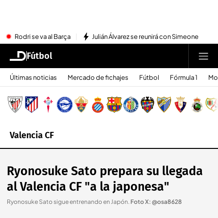
Rodri se va al Barça
Julián Álvarez se reunirá con Simeone
Fútbol
Últimas noticias
Mercado de fichajes
Fútbol
Fórmula 1
Mo
Valencia CF
Ryonosuke Sato prepara su llegada
al Valencia CF "a la japonesa"
Ryonosuke Sato sigue entrenando en Japón
.
Foto X: @osa8628