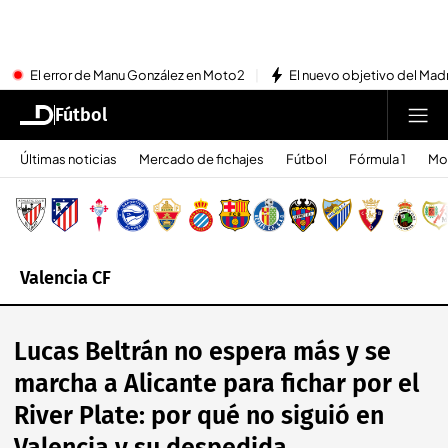
El error de Manu González en Moto2
El nuevo objetivo del Mad
Fútbol
Últimas noticias
Mercado de fichajes
Fútbol
Fórmula 1
Mo
Valencia CF
Lucas Beltrán no espera más y se
marcha a Alicante para fichar por el
River Plate: por qué no siguió en