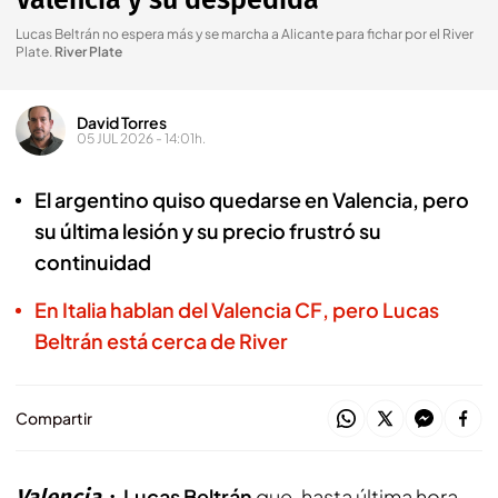
Valencia y su despedida
Lucas Beltrán no espera más y se marcha a Alicante para fichar por el River
Plate
.
River Plate
David Torres
05 JUL 2026 - 14:01h.
El argentino quiso quedarse en Valencia, pero
su última lesión y su precio frustró su
continuidad
En Italia hablan del Valencia CF, pero Lucas
Beltrán está cerca de River
Compartir
Valencia
Lucas Beltrán
que, hasta última hora,