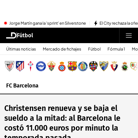
Jorge Martín gana la 'sprint' en Silverstone
El City rechaza la ofe
Fútbol
Últimas noticias
Mercado de fichajes
Fútbol
Fórmula 1
Mo
FC Barcelona
Christensen renueva y se baja el
sueldo a la mitad: al Barcelona le
costó 11.000 euros por minuto la